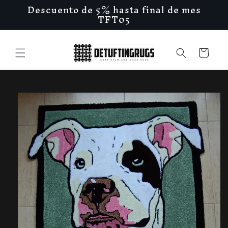
Ir
Descuento de 5% hasta final de mes
directamente
TFT05
al contenido
Carrito
Ir
directamente
a la
información
del producto