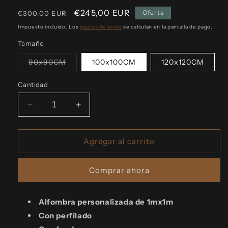
Precio
Precio
€245,00 EUR
Oferta
€300,00 EUR
habitual
de
Impuesto incluido. Los
gastos de envío
se calculan en la pantalla de pago.
oferta
Tamaño
Variante
90x90CM
100x100CM
120x120CM
agotada
o
no
Cantidad
disponible
Reducir
Aumentar
cantidad
cantidad
para
para
Alfombra
Alfombra
Agregar al carrito
personalizada
personalizada
perro
perro
Comprar ahora
con
con
fondo
fondo
Alfombra personalizada de 1mx1m
Con perfilado