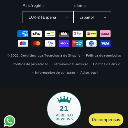
País/región
Idioma
EUR € | España
Español
Formas
de
pago
© 2026,
Detuftingrugs
Tecnología de Shopify
Política de reembolso
Política de privacidad
Términos del servicio
Política de envío
Información de contacto
Aviso legal
21