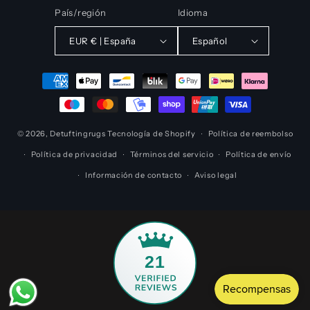
País/región
Idioma
EUR € | España
Español
Formas
de
pago
© 2026,
Detuftingrugs
Tecnología de Shopify
Política de reembolso
Política de privacidad
Términos del servicio
Política de envío
Información de contacto
Aviso legal
21