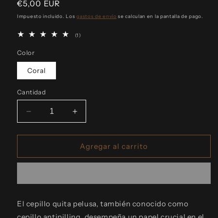
Precio
€5,00 EUR
habitual
Impuesto incluido. Los
gastos de envío
se calculan en la pantalla de pago.
1
(1)
reseñas
totales
Color
Coral
Cantidad
Reducir
Aumentar
cantidad
cantidad
para
para
Cepillo
Cepillo
Agregar al carrito
quita
quita
pelusa
pelusa
El cepillo quita pelusa, también conocido como
cepillo antipilling, desempeña un papel crucial en el