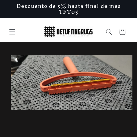
Ir
Descuento de 5% hasta final de mes
directamente
TFT05
al contenido
Carrito
Ir
directamente
a la
información
del producto