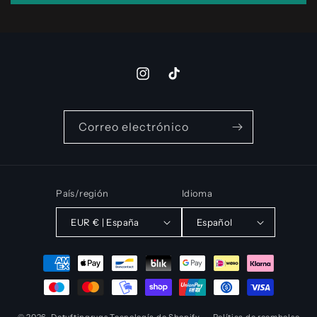
Instagram
TikTok
Correo electrónico
País/región
Idioma
EUR € | España
Español
Formas
de
pago
© 2026,
Detuftingrugs
Tecnología de Shopify