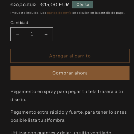
Precio
Precio
€15,00 EUR
Oferta
€20,00 EUR
habitual
de
Impuesto incluido. Los
gastos de envío
se calculan en la pantalla de pago.
oferta
Cantidad
Reducir
Aumentar
cantidad
cantidad
para
para
Pegamento
Pegamento
Agregar al carrito
fuerte
fuerte
spray
spray
Comprar ahora
Pegamento en spray para pegar tu tela trasera a tu
diseño.
Pegamento extra rápido y fuerte, para tener lo antes
posible lista tu alfombra.
Utilizar con guantes y dejar un sitio ventilado.