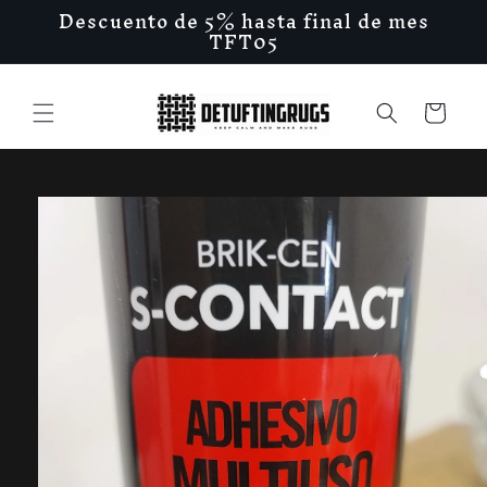
Ir
Descuento de 5% hasta final de mes
directamente
TFT05
al contenido
Carrito
Ir
directamente
a la
información
del producto