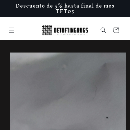
Ir
Descuento de 5% hasta final de mes
directamente
TFT05
al contenido
Carrito
Ir
directamente
a la
información
del producto