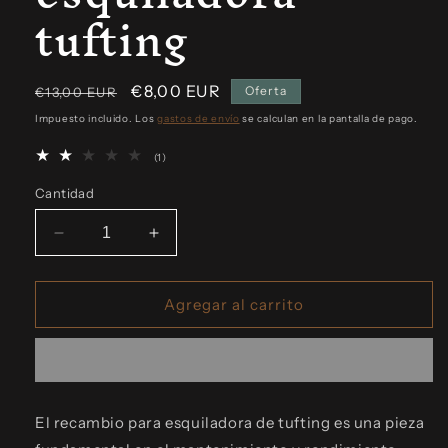
tufting
Precio
Precio
€8,00 EUR
Oferta
€13,00 EUR
habitual
de
Impuesto incluido. Los
gastos de envío
se calculan en la pantalla de pago.
oferta
1
(1)
reseñas
totales
Cantidad
Reducir
Aumentar
cantidad
cantidad
para
para
Recambio
Recambio
Agregar al carrito
esquiladora
esquiladora
tufting
tufting
El recambio para esquiladora de tufting es una pieza